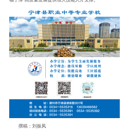
撰稿：刘振凤